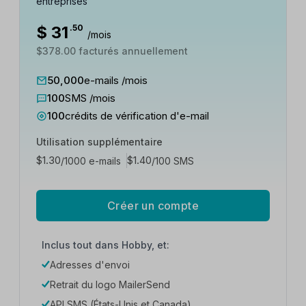
entreprises
$
31
.50
/mois
$378.00 facturés annuellement
50,000
e-mails /mois
100
SMS /mois
100
crédits de vérification d'e-mail
Utilisation supplémentaire
$
1.30
$
1.40
/1000 e-mails
/100 SMS
Créer un compte
Inclus tout dans Hobby, et:
Adresses d'envoi
Retrait du logo MailerSend
API SMS (États-Unis et Canada)