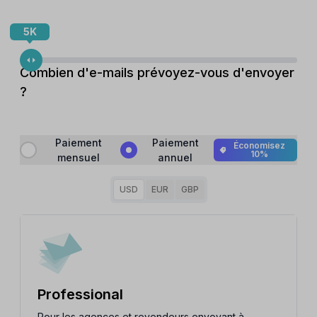
5K
Combien d'e-mails prévoyez-vous d'envoyer
?
Paiement
Paiement
Économisez
10%
mensuel
annuel
USD
EUR
GBP
Professional
Pour les agences et revendeurs envoyant à