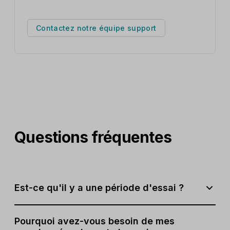
Contactez notre équipe support
Questions fréquentes
Est-ce qu'il y a une période d'essai ?
Bien sûr ! Une fois votre compte validé, vous pourrez
Pourquoi avez-vous besoin de mes
essayer toutes les fonctionnalités comprises dans